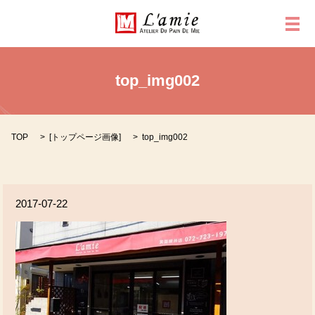
メ
top_img002
TOP
[
トップページ画像
]
top_img002
2017-07-22