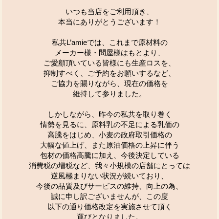
いつも当店をご利用頂き、
本当にありがとうございます！
私共L’amieでは、これまで原材料の
メーカー様・問屋様はもとより、
ご愛顧頂いている皆様にも生産ロスを、
抑制すべく、ご予約をお願いするなど、
ご協力を賜りながら、現在の価格を
維持して参りました。
しかしながら、昨今の私共を取り巻く
情勢を見るに、原料乳の不足による乳価の
高騰をはじめ、小麦の政府取引価格の
大幅な値上げ、また原油価格の上昇に伴う
包材の価格高騰に加え、今後決定している
消費税の増税など、我々小規模の店舗にとっては
逆風極まりない状況が続いており、
今後の品質及びサービスの維持、向上の為、
誠に申し訳ございませんが、この度
以下の通り価格改定を実施させて頂く
運びとなりました。